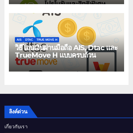
AIS
DTAC
TRUE MOVE H
วิธีโอนเงินผ่านมือถือ AIS, Dtac และ
TrueMove H แบบครบถ้วน
ลิงค์ด่วน
เกี่ยวกับเรา