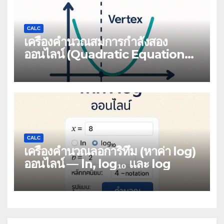
CALC
เครื่องคำนวณสมการกำลังสอง
ออนไลน์ (Quadratic Equation
Calculator)
CALC
เครื่องคำนวณลอการิทึม (หาค่า log)
ออนไลน์ — ln, log₁₀ และ log