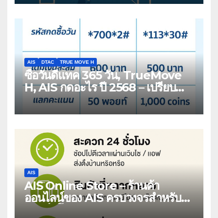
AIS
DTAC
TRUE MOVE H
ซื้อวันดีแทค 365 วัน, TrueMove
H, AIS กดอะไร ปี 2568 – เปรียบ
เทียบวิธียืดอายุซิมเติมเงิน 1 ปี
AIS
AIS Online Store – ร้านค้า
ออนไลน์ของ AIS ครบวงจรสำหรับ
สมาร์ทโฟนและบริการดิจิทัล