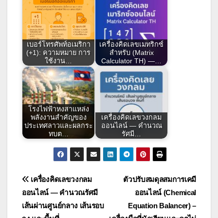
เบอร์โทรศัพท์อเมริกา
เครื่องคิดเลขเมทริกซ์
(+1): ความหมาย การ
สำหรับ (Matrix
ใช้งาน…
Calculator TH) —…
โรงไฟฟ้าหงสาแหล่ง
พลังงานสำคัญของ
เครื่องคิดเลขวงกลม
ประเทศลาวและผลกระ
ออนไลน์ — คำนวณ
ทบต…
รัศมี…
แนะแนว
เครื่องคิดเลขวงกลม
ตัวปรับสมดุลสมการเคมี
ออนไลน์ — คำนวณรัศมี
ออนไลน์ (Chemical
เรื่อง
เส้นผ่านศูนย์กลาง เส้นรอบ
Equation Balancer) –