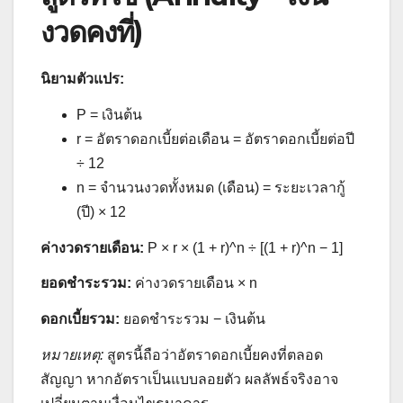
งวดคงที่)
นิยามตัวแปร:
P = เงินต้น
r = อัตราดอกเบี้ยต่อเดือน = อัตราดอกเบี้ยต่อปี
÷ 12
n = จำนวนงวดทั้งหมด (เดือน) = ระยะเวลากู้
(ปี) × 12
ค่างวดรายเดือน:
P × r × (1 + r)^n ÷ [(1 + r)^n − 1]
ยอดชำระรวม:
ค่างวดรายเดือน × n
ดอกเบี้ยรวม:
ยอดชำระรวม − เงินต้น
หมายเหตุ:
สูตรนี้ถือว่าอัตราดอกเบี้ยคงที่ตลอด
สัญญา หากอัตราเป็นแบบลอยตัว ผลลัพธ์จริงอาจ