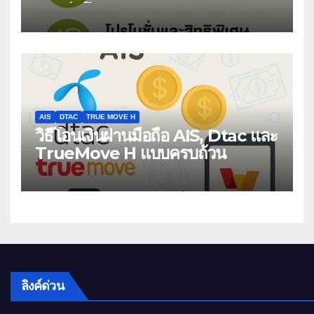
สมาร์ทโฟนและบริการดิจิทัล
AIS
DTAC
TRUE MOVE H
วิธีโอนเงินผ่านมือถือ AIS, Dtac และ
TrueMove H แบบครบถ้วน
ลิงค์ด่วน