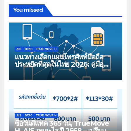
You missed
AIS
DTAC
TRUE MOVE H
แนวทางเลือกแผนโทรศัพท์มือถือ
ประหยัดที่สุดในไทย 2026: คู่มือ
เปรียบเทียบสำหรับผู้บริโภคสมัยใหม่
AIS
DTAC
TRUE MOVE H
ซื้อวันดีแทค 365 วัน, TrueMove
H, AIS กดอะไร ปี 2568 – เปรียบ