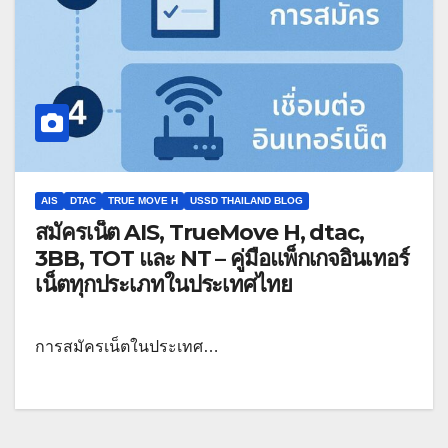
AIS
DTAC
TRUE MOVE H
USSD THAILAND BLOG
สมัครเน็ต AIS, TrueMove H, dtac,
3BB, TOT และ NT – คู่มือแพ็กเกจอินเทอร์
เน็ตทุกประเภทในประเทศไทย
การสมัครเน็ตในประเทศ…