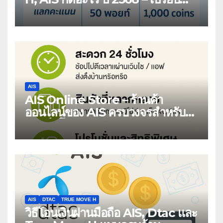
เทียบวิธียืดอายุซิมเติมเงิน 1 ปี
AIS
AIS Online Store – ร้านค้า
ออนไลน์ของ AIS ครบวงจรสำหรับ
สมาร์ทโฟนและบริการดิจิทัล
AIS
DTAC
TRUE MOVE H
วิธีโอนเงินผ่านมือถือ AIS, Dtac และ