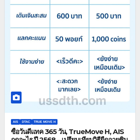
AIS
DTAC
TRUE MOVE H
ซื้อวันดีแทค 365 วัน, TrueMove H, AIS
กดอะไร ปี 2568 – เปรียบเทียบวิธียืดอายุซิม