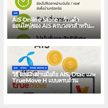
AIS
AIS Online Store – ร้านค้า
ออนไลน์ของ AIS ครบวงจรสำหรับ
สมาร์ทโฟนและบริการดิจิทัล
AIS
DTAC
TRUE MOVE H
วิธีโอนเงินผ่านมือถือ AIS, Dtac และ
TrueMove H แบบครบถ้วน