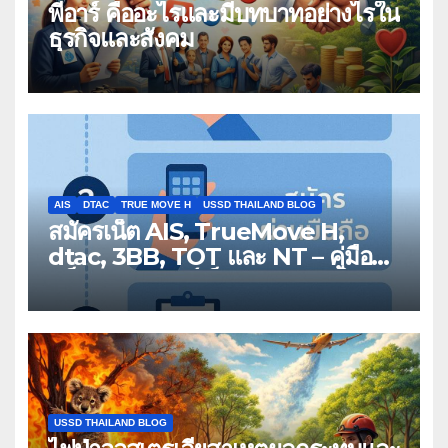
พีอาร์ คืออะไรและมีบทบาทอย่างไรใน
ธุรกิจและสังคม
AIS
DTAC
TRUE MOVE H
USSD THAILAND BLOG
สมัครเน็ต AIS, TrueMove H,
dtac, 3BB, TOT และ NT – คู่มือ
แพ็กเกจอินเทอร์เน็ตทุกประเภทใน
ประเทศไทย
USSD THAILAND BLOG