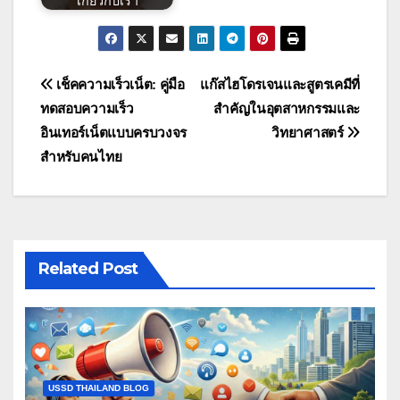
เกี่ยวกับเรา
แนะแนว
เช็คความเร็วเน็ต: คู่มือ
แก๊สไฮโดรเจนและสูตรเคมีที่
ทดสอบความเร็ว
สำคัญในอุตสาหกรรมและ
เรื่อง
อินเทอร์เน็ตแบบครบวงจร
วิทยาศาสตร์
สำหรับคนไทย
Related Post
USSD THAILAND BLOG