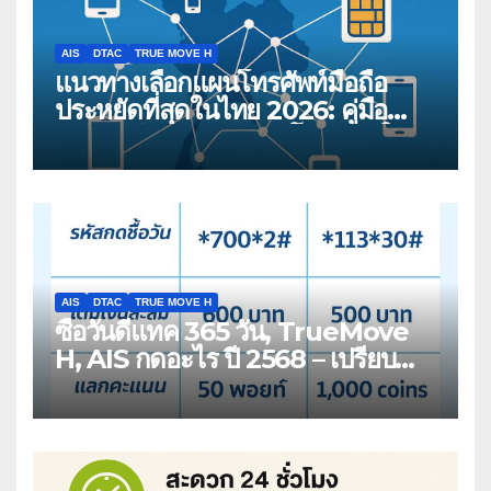
AIS
DTAC
TRUE MOVE H
แนวทางเลือกแผนโทรศัพท์มือถือ
ประหยัดที่สุดในไทย 2026: คู่มือ
เปรียบเทียบสำหรับผู้บริโภคสมัยใหม่
AIS
DTAC
TRUE MOVE H
ซื้อวันดีแทค 365 วัน, TrueMove
H, AIS กดอะไร ปี 2568 – เปรียบ
เทียบวิธียืดอายุซิมเติมเงิน 1 ปี