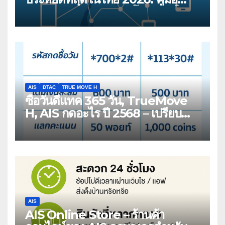
เปรียบเทียบสำหรับผู้บริโภคสมัยใหม่
AIS
DTAC
TRUE MOVE H
ซื้อวันดีแทค 365 วัน, TrueMove
H, AIS กดอะไร ปี 2568 – เปรียบ
เทียบวิธียืดอายุซิมเติมเงิน 1 ปี
AIS
AIS Online Store – ร้านค้า