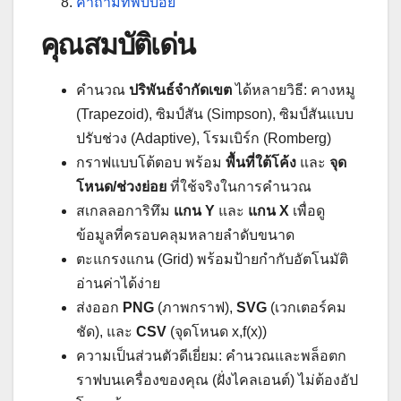
คำถามที่พบบ่อย
คุณสมบัติเด่น
คำนวณ
ปริพันธ์จำกัดเขต
ได้หลายวิธี: คางหมู
(Trapezoid), ซิมป์สัน (Simpson), ซิมป์สันแบบ
ปรับช่วง (Adaptive), โรมเบิร์ก (Romberg)
กราฟแบบโต้ตอบ พร้อม
พื้นที่ใต้โค้ง
และ
จุด
โหนด/ช่วงย่อย
ที่ใช้จริงในการคำนวณ
สเกลลอการิทึม
แกน Y
และ
แกน X
เพื่อดู
ข้อมูลที่ครอบคลุมหลายลำดับขนาด
ตะแกรงแกน (Grid) พร้อมป้ายกำกับอัตโนมัติ
อ่านค่าได้ง่าย
ส่งออก
PNG
(ภาพกราฟ),
SVG
(เวกเตอร์คม
ชัด), และ
CSV
(จุดโหนด x,f(x))
ความเป็นส่วนตัวดีเยี่ยม: คำนวณและพล็อตก
ราฟบนเครื่องของคุณ (ฝั่งไคลเอนต์) ไม่ต้องอัป