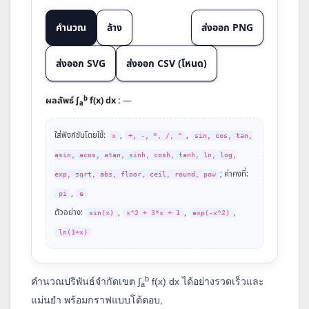
คำนวณ
ล้าง
ส่งออก PNG
ส่งออก SVG
ส่งออก CSV (โหนด)
b
ผลลัพธ์ ∫
f(x) dx :
—
a
ใส่ฟังก์ชันโดยใช้:
,
,
x
+, -, *, /, ^
sin, cos, tan,
asin, acos, atan, sinh, cosh, tanh, ln, log,
; ค่าคงที่:
exp, sqrt, abs, floor, ceil, round, pow
,
pi
e
ตัวอย่าง:
,
,
,
sin(x)
x^2 + 3*x + 1
exp(-x^2)
ln(1+x)
b
คำนวณปริพันธ์จำกัดเขต
∫
f(x) dx
ได้อย่างรวดเร็วและ
a
แม่นยำ พร้อมกราฟแบบโต้ตอบ,