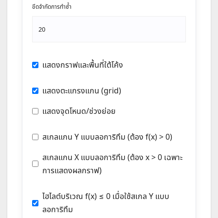
ขีดจำกัดการทำซ้ำ
แสดงกราฟและพื้นที่ใต้โค้ง
แสดงตะแกรงแกน (grid)
แสดงจุดโหนด/ช่วงย่อย
สเกลแกน Y แบบลอการิทึม (ต้อง f(x) > 0)
สเกลแกน X แบบลอการิทึม (ต้อง x > 0 เฉพาะ
การแสดงผลกราฟ)
ไฮไลต์บริเวณ f(x) ≤ 0 เมื่อใช้สเกล Y แบบ
ลอการิทึม