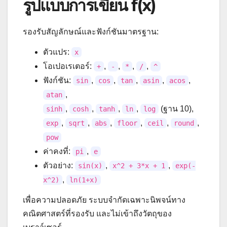
รูปแบบการเขียน f(x)
รองรับสัญลักษณ์และฟังก์ชันมาตรฐาน:
ตัวแปร:
x
โอเปอเรเตอร์:
,
,
,
,
+
-
*
/
^
ฟังก์ชัน:
,
,
,
,
,
sin
cos
tan
asin
acos
,
atan
,
,
,
,
(ฐาน 10),
sinh
cosh
tanh
ln
log
,
,
,
,
,
,
exp
sqrt
abs
floor
ceil
round
pow
ค่าคงที่:
,
pi
e
ตัวอย่าง:
,
,
sin(x)
x^2 + 3*x + 1
exp(-
,
x^2)
ln(1+x)
เพื่อความปลอดภัย ระบบจำกัดเฉพาะนิพจน์ทาง
คณิตศาสตร์ที่รองรับ และไม่เข้าถึงวัตถุของ