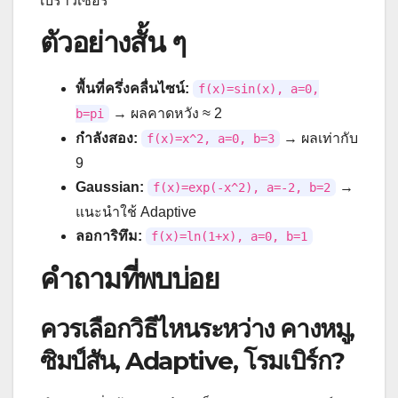
เบราว์เซอร์
ตัวอย่างสั้น ๆ
พื้นที่ครึ่งคลื่นไซน์:
f(x)=sin(x), a=0,
→ ผลคาดหวัง ≈ 2
b=pi
กำลังสอง:
→ ผลเท่ากับ
f(x)=x^2, a=0, b=3
9
Gaussian:
→
f(x)=exp(-x^2), a=-2, b=2
แนะนำใช้ Adaptive
ลอการิทึม:
f(x)=ln(1+x), a=0, b=1
คำถามที่พบบ่อย
ควรเลือกวิธีไหนระหว่าง คางหมู,
ซิมป์สัน, Adaptive, โรมเบิร์ก?