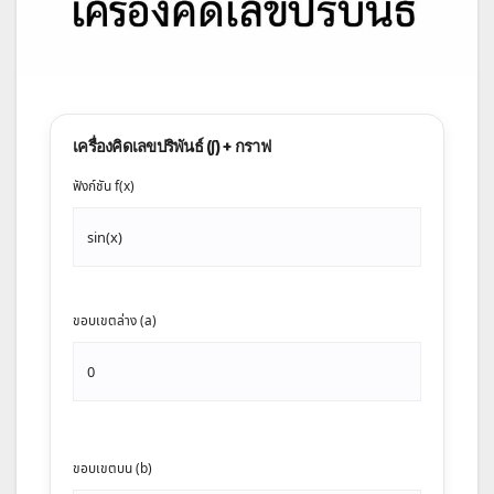
เครื่องคิดเลขปริพันธ์ (∫) + กราฟ
ฟังก์ชัน f(x)
ขอบเขตล่าง (a)
ขอบเขตบน (b)