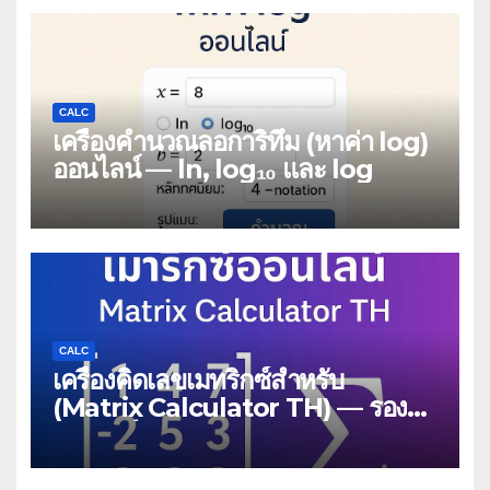
CALC
เครื่องคำนวณลอการิทึม (หาค่า log)
ออนไลน์ — ln, log₁₀ และ log
CALC
เครื่องคิดเลขเมทริกซ์สำหรับ
(Matrix Calculator TH) — รองรับ
เมทริกซ์หนาแน่น/เบาบาง,
MatrixMarket, และตัวแก้สมการ
CG/GMRES