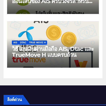
ออนไลน์ของ AIS ครบวงจรสำหรับ
สมาร์ทโฟนและบริการดิจิทัล
AIS
DTAC
TRUE MOVE H
วิธีโอนเงินผ่านมือถือ AIS, Dtac และ
TrueMove H แบบครบถ้วน
ลิงค์ด่วน