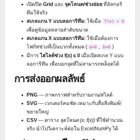
เปิด/ปิด
Grid
และ
จุดโหนด/ช่วงย่อย
ที่อัลกอริ
ทึมใช้จริง
สเกลแกน Y แบบลอการิทึม
: ใช้เมื่อ
f(x) > 0
เพื่อดูข้อมูลหลายลำดับขนาด
สเกลแกน X แบบลอการิทึม
: ใช้เมื่อต้องการ
โฟกัสช่วงที่เป็นบวกทั้งหมด (
,
)
a>0
b>0
มีการ
ไฮไลต์ช่วง f(x) ≤ 0
เมื่อเปิดสเกล Y แบบ
ลอการิทึม เพื่อบอกจุดที่ไม่สามารถพล็อตได้
การส่งออกผลลัพธ์
PNG
— ภาพกราฟสำหรับรายงาน/สไลด์
SVG
— เวกเตอร์คมชัด เหมาะกับสื่อสิ่งพิมพ์/
ขยายใหญ่
CSV
— ตาราง
จุดโหนด (x, f(x))
ที่ใช้คำนวณ
จริง นำไปวิเคราะห์ต่อใน Excel/NumPy ได้