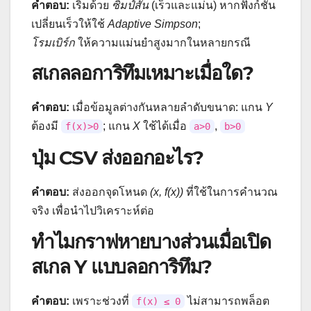
คำตอบ:
เริ่มด้วย
ซิมป์สัน
(เร็วและแม่น) หากฟังก์ชัน
เปลี่ยนเร็วให้ใช้
Adaptive Simpson
;
โรมเบิร์ก
ให้ความแม่นยำสูงมากในหลายกรณี
สเกลลอการิทึมเหมาะเมื่อใด?
คำตอบ:
เมื่อข้อมูลต่างกันหลายลำดับขนาด: แกน
Y
ต้องมี
; แกน
X
ใช้ได้เมื่อ
,
f(x)>0
a>0
b>0
ปุ่ม CSV ส่งออกอะไร?
คำตอบ:
ส่งออกจุดโหนด
(x, f(x))
ที่ใช้ในการคำนวณ
จริง เพื่อนำไปวิเคราะห์ต่อ
ทำไมกราฟหายบางส่วนเมื่อเปิด
สเกล Y แบบลอการิทึม?
คำตอบ:
เพราะช่วงที่
ไม่สามารถพล็อต
f(x) ≤ 0