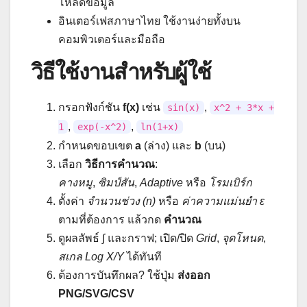
โหลดข้อมูล
อินเตอร์เฟสภาษาไทย ใช้งานง่ายทั้งบน
คอมพิวเตอร์และมือถือ
วิธีใช้งานสำหรับผู้ใช้
กรอกฟังก์ชัน
f(x)
เช่น
,
sin(x)
x^2 + 3*x +
,
,
1
exp(-x^2)
ln(1+x)
กำหนดขอบเขต
a
(ล่าง) และ
b
(บน)
เลือก
วิธีการคำนวณ
:
คางหมู
,
ซิมป์สัน
,
Adaptive
หรือ
โรมเบิร์ก
ตั้งค่า
จำนวนช่วง (n)
หรือ
ค่าความแม่นยำ ε
ตามที่ต้องการ แล้วกด
คำนวณ
ดูผลลัพธ์ ∫ และกราฟ; เปิด/ปิด
Grid
,
จุดโหนด
,
สเกล Log X/Y
ได้ทันที
ต้องการบันทึกผล? ใช้ปุ่ม
ส่งออก
PNG/SVG/CSV