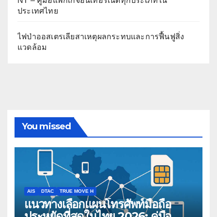
NT – คู่มือแพ็กเกจอินเทอร์เน็ตทุกประเภทใน
ประเทศไทย
ไฟป่าออสเตรเลียสาเหตุผลกระทบและการฟื้นฟูสิ่ง
แวดล้อม
You missed
AIS
DTAC
TRUE MOVE H
แนวทางเลือกแผนโทรศัพท์มือถือ
ประหยัดที่สุดในไทย 2026: คู่มือ