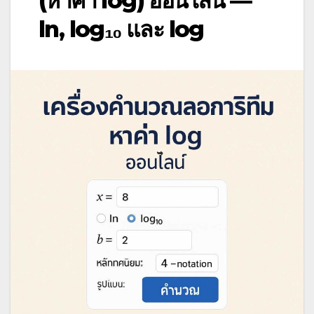
(หาค่า log) ออนไลน์ —
ln, log₁₀ และ log