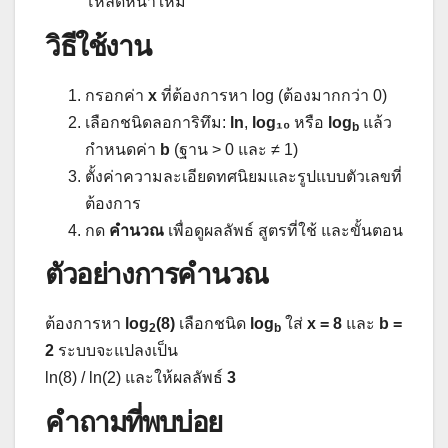
โหลดหน้าใหม่
วิธีใช้งาน
กรอกค่า
x
ที่ต้องการหา log (ต้องมากกว่า 0)
เลือกชนิดลอการิทึม:
ln
,
log₁₀
หรือ
log
แล้ว
b
กำหนดค่า
b
(ฐาน > 0 และ ≠ 1)
ตั้งค่าความละเอียดทศนิยมและรูปแบบตัวเลขที่
ต้องการ
กด
คำนวณ
เพื่อดูผลลัพธ์ สูตรที่ใช้ และขั้นตอน
ตัวอย่างการคำนวณ
ต้องการหา
log
(8)
เลือกชนิด
log
ใส่
x = 8
และ
b =
2
b
2
ระบบจะแปลงเป็น
ln(8) / ln(2)
และให้ผลลัพธ์
3
คำถามที่พบบ่อย