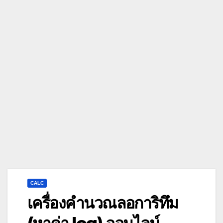
CALC
เครื่องคำนวณลอการิทึม