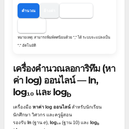
คำนวณ
ล้างค่า
คัดลอกผลลัพธ์
คัดลอกสูตร
หมายเหตุ: สามารถพิมพ์ทศนิยมด้วย “,” ได้ ระบบจะแปลงเป็น
“.” อัตโนมัติ
เครื่องคำนวณลอการิทึม (หา
ค่า log) ออนไลน์ — ln,
log₁₀ และ log
b
เครื่องมือ
หาค่า log ออนไลน์
สำหรับนักเรียน
นักศึกษา วิศวกร และครูผู้สอน
รองรับ
ln
(ฐาน
e
),
log₁₀
(ฐาน 10) และ
log
b