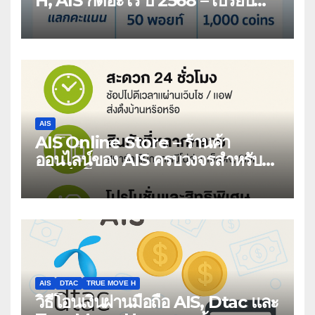
H, AIS กดอะไร ปี 2568 – เปรียบ
เทียบวิธียืดอายุซิมเติมเงิน 1 ปี
AIS
AIS Online Store – ร้านค้า
ออนไลน์ของ AIS ครบวงจรสำหรับ
สมาร์ทโฟนและบริการดิจิทัล
AIS
DTAC
TRUE MOVE H
วิธีโอนเงินผ่านมือถือ AIS, Dtac และ