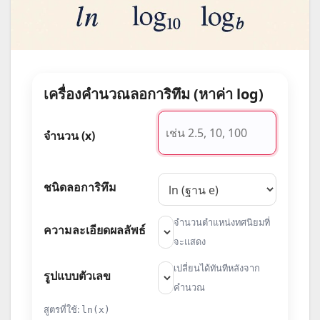
เครื่องคำนวณลอการิทึม (หาค่า log)
จำนวน (x)
ชนิดลอการิทึม
จำนวนตำแหน่งทศนิยมที่
ความละเอียดผลลัพธ์
จะแสดง
เปลี่ยนได้ทันทีหลังจาก
รูปแบบตัวเลข
คำนวณ
สูตรที่ใช้:
ln(x)