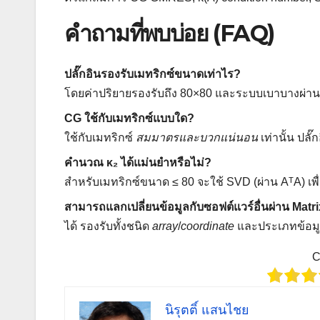
คำถามที่พบบ่อย (FAQ)
ปลั๊กอินรองรับเมทริกซ์ขนาดเท่าไร?
โดยค่าปริยายรองรับถึง 80×80 และระบบเบาบางผ่
CG ใช้กับเมทริกซ์แบบใด?
ใช้กับเมทริกซ์
สมมาตรและบวกแน่นอน
เท่านั้น ปลั
คำนวณ κ₂ ได้แม่นยำหรือไม่?
สำหรับเมทริกซ์ขนาด ≤ 80 จะใช้ SVD (ผ่าน AᵀA) เพ
สามารถแลกเปลี่ยนข้อมูลกับซอฟต์แวร์อื่นผ่าน Matr
ได้ รองรับทั้งชนิด
array
/
coordinate
และประเภทข้อม
C
นิรุตติ์ แสนไชย