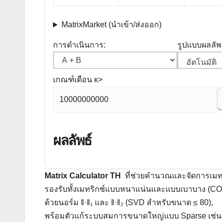
MatrixMarket (นำเข้า/ส่งออก)
การดำเนินการ:
รูปแบบผลลัพธ
เกณฑ์เตือน κ>
ผลลัพธ์
Matrix Calculator TH
ที่ช่วยคำนวณและจัดการเมท
รองรับทั้งเมทริกซ์แบบหนาแน่นและแบบเบาบาง (COO
ด้วยนอร์ม ‖·‖₁ และ ‖·‖₂ (SVD สำหรับขนาด ≤ 80),
พร้อมตัวแก้ระบบสมการขนาดใหญ่แบบ Sparse เช่