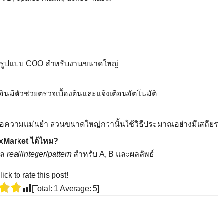
านรูปแบบ COO สำหรับงานขนาดใหญ่
๊กอินมีตัวช่วยตรวจเบื้องต้นและแจ้งเตือนอัตโนมัติ
ื่อความแม่นยำ ส่วนขนาดใหญ่กว่านั้นใช้วิธีประมาณอย่างมีเสถี
ixMarket ได้ไหม?
ูล
real
/
integer
/
pattern
สำหรับ A, B และผลลัพธ์
lick to rate this post!
[Total:
1
Average:
5
]