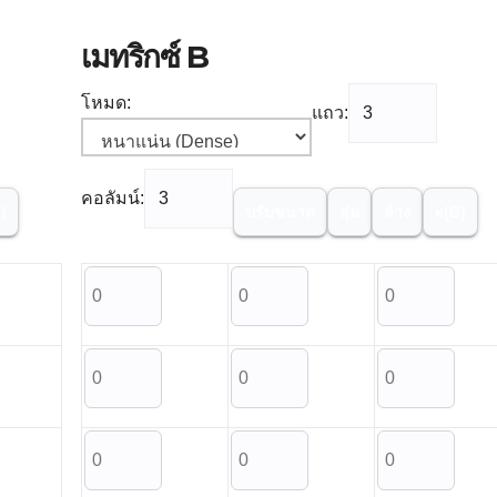
เมทริกซ์ B
โหมด:
แถว:
คอลัมน์:
)
ปรับขนาด
สุ่ม
ล้าง
κ(B)