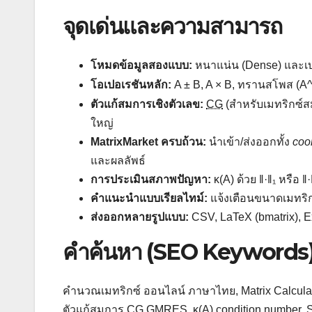
จุดเด่นและความสามารถ
โหมดข้อมูลสองแบบ:
หนาแน่น (Dense) และเ
โอเปอเรชันหลัก:
A ± B, A × B, ทรานสโพส (A^T
ตัวแก้สมการเชิงตัวเลข:
CG
(สำหรับเมทริกซ
ใหญ่
MatrixMarket ครบถ้วน:
นำเข้า/ส่งออกทั้ง
coo
และผลลัพธ์
การประเมินสภาพปัญหา:
κ(A) ด้วย ‖·‖₁ หรือ
คำแนะนำแบบเรียลไทม์:
แจ้งเตือนขนาดเมทริก
ส่งออกหลายรูปแบบ:
CSV, LaTeX (bmatrix), Ex
คำค้นหา (SEO Keywords
คำนวณเมทริกซ์ ออนไลน์ ภาษาไทย, Matrix Calculato
ตัวแก้สมการ CG GMRES, κ(A) condition number, SV