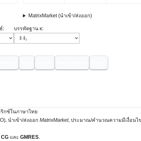
MatrixMarket (นำเข้า/ส่งออก)
์:
บรรทัดฐาน κ:
คำนวณ
CSV
LaTeX
MatrixMarket
Excel
ริกซ์ในภาษาไทย
), นำเข้า/ส่งออก
MatrixMarket
, ประมาณ/คำนวณความมีเงื่อนไ
น
CG
และ
GMRES
.