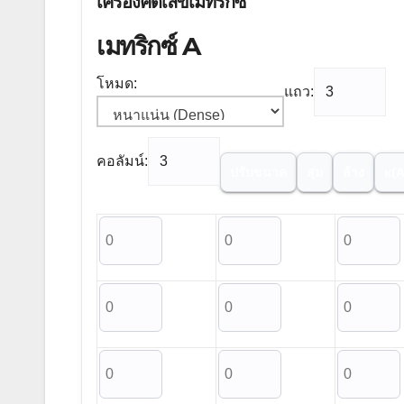
เครื่องคิดเลขเมทริกซ์
เมทริกซ์ A
โหมด:
แถว:
คอลัมน์:
ปรับขนาด
สุ่ม
ล้าง
κ(A