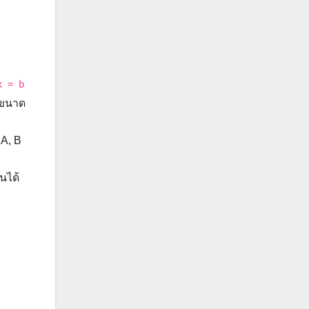
x = b
งขนาด
A, B
นได้