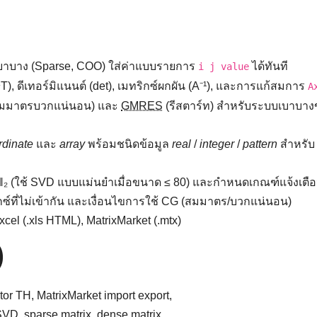
บาบาง (Sparse, COO) ใส่ค่าแบบรายการ
ได้ทันที
i j value
), ดีเทอร์มิแนนต์ (det), เมทริกซ์ผกผัน (A⁻¹), และการแก้สมการ
A
์สมมาตรบวกแน่นอน) และ
GMRES
(รีสตาร์ท) สำหรับระบบเบาบา
rdinate
และ
array
พร้อมชนิดข้อมูล
real
/
integer
/
pattern
สำหรับ 
 ‖·‖₂ (ใช้ SVD แบบแม่นยำเมื่อขนาด ≤ 80) และกำหนดเกณฑ์แจ้งเตือ
ซ์ที่ไม่เข้ากัน และเงื่อนไขการใช้ CG (สมมาตร/บวกแน่นอน)
cel (.xls HTML), MatrixMarket (.mtx)
)
r TH, MatrixMarket import export,
D, sparse matrix, dense matrix