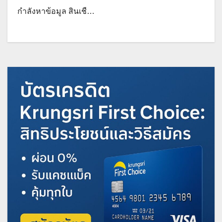
กำลังหาข้อมูล สินเชื…