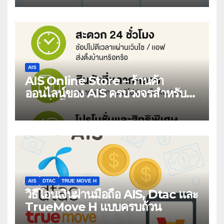
AIS
AIS Online Store – ร้านค้า
ออนไลน์ของ AIS ครบวงจรสำหรับ
สมาร์ทโฟนและบริการดิจิทัล
AIS
DTAC
TRUE MOVE H
วิธีโอนเงินผ่านมือถือ AIS, Dtac และ
TrueMove H แบบครบถ้วน