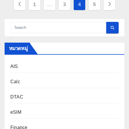
Posts
1
…
3
4
5
pagination
หมวดหมู่
AIS
Calc
DTAC
eSIM
Finance