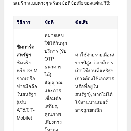
อเมริกาแบบต่างๆ พร้อมข้อดีข้อเสียของแต่ละวิธี:
วิธีการ
ข้อดี
ข้อเสีย
หมายเลข
ใช้ได้กับทุก
ซิมการ์ด
บริการ (รับ
สหรัฐฯ
ค่าใช้จ่ายรายเดือน/
OTP
ซิมจริง
รายปีสูง, ต้องมีการ
ธนาคาร
หรือ eSIM
เปิดใช้งานที่สหรัฐฯ
ได้),
จากเครือ
(อาจต้องใช้เอกสาร
สัญญาณ
ข่ายมือถือ
หรือที่อยู่ใน
และการ
ในสหรัฐฯ
สหรัฐฯ), หากไม่ได้
เชื่อมต่อ
(เช่น
ใช้งานนานเบอร์
เสถียร,
AT&T, T-
อาจถูกยกเลิก
คุณภาพ
Mobile)
เสียงการ
โทรสูง